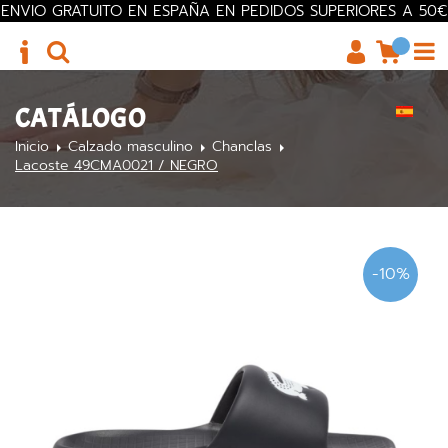
ENVIO GRATUITO EN ESPAÑA EN PEDIDOS SUPERIORES A 50€
CATÁLOGO
Inicio
Calzado masculino
Chanclas
Lacoste 49CMA0021 / NEGRO
-10%