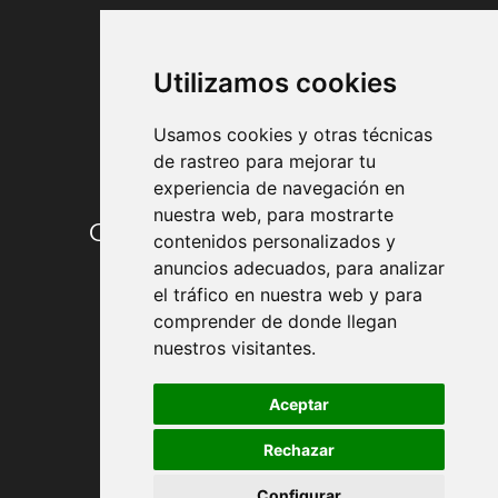
FORMAS DE PAGO
Utilizamos cookies
Usamos cookies y otras técnicas
de rastreo para mejorar tu
experiencia de navegación en
nuestra web, para mostrarte
Condiciones de contratación
contenidos personalizados y
anuncios adecuados, para analizar
Envío y entrega
el tráfico en nuestra web y para
comprender de donde llegan
Devoluciones
nuestros visitantes.
Formas de pago
Aceptar
Rechazar
Política de Privacidad
Configurar