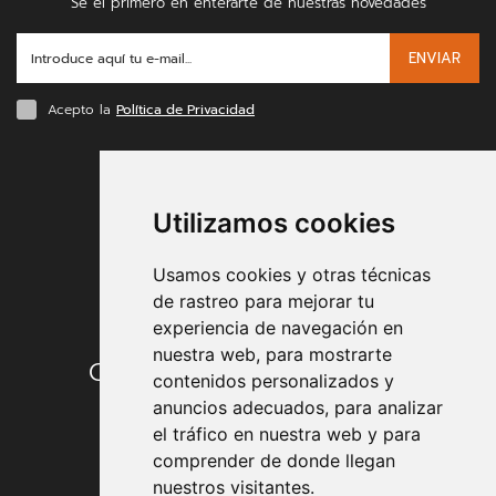
Sé el primero en enterarte de nuestras novedades
ENVIAR
Acepto la
Política de Privacidad
FORMAS DE PAGO
Utilizamos cookies
Usamos cookies y otras técnicas
de rastreo para mejorar tu
experiencia de navegación en
nuestra web, para mostrarte
Condiciones de contratación
contenidos personalizados y
anuncios adecuados, para analizar
Envío y entrega
el tráfico en nuestra web y para
comprender de donde llegan
Devoluciones
nuestros visitantes.