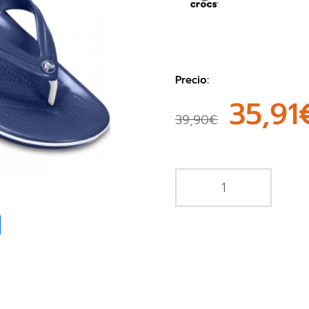
Precio:
35,91
39,90€
book
Share