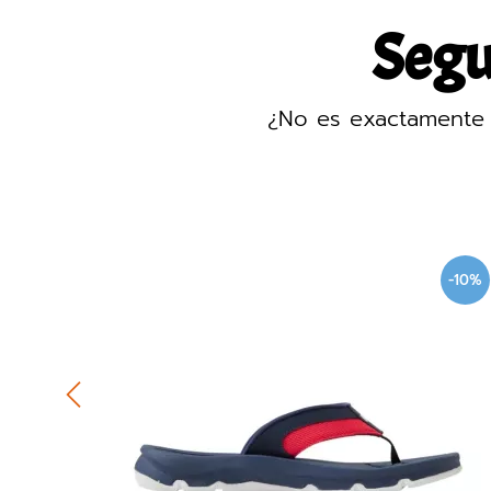
Segur
¿No es exactamente 
-10%
-10%