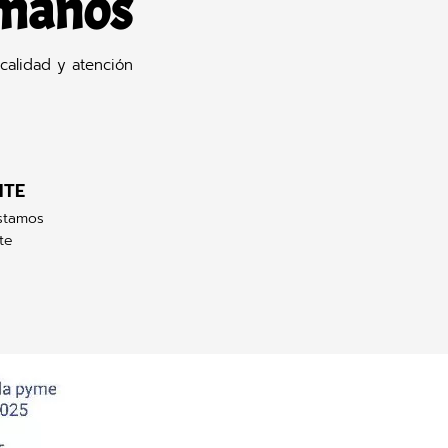
 manos
calidad y atención
NTE
stamos
te