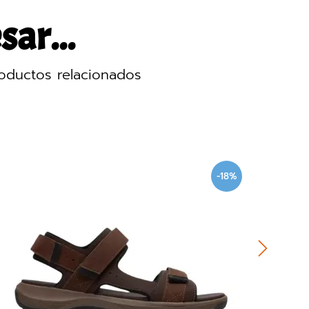
sar...
oductos relacionados
-18%