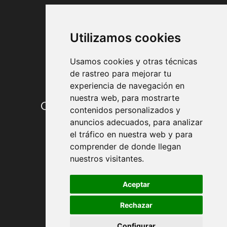
FORMAS DE PAGO
Utilizamos cookies
Usamos cookies y otras técnicas
de rastreo para mejorar tu
experiencia de navegación en
nuestra web, para mostrarte
Condiciones de contratación
contenidos personalizados y
anuncios adecuados, para analizar
Envío y entrega
el tráfico en nuestra web y para
comprender de donde llegan
Devoluciones
nuestros visitantes.
Formas de pago
Aceptar
Rechazar
Política de Privacidad
Configurar