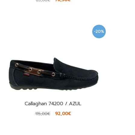
-20%
Callaghan 74200 / AZUL
92,00€
115,00€