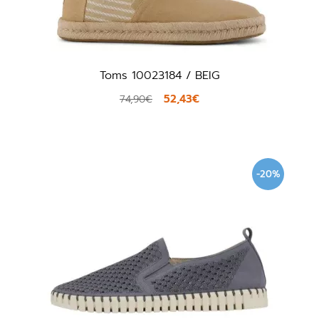
Toms 10023184 / BEIG
52,43€
74,90€
-20%