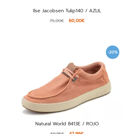
Ilse Jacobsen Tulip140 / AZUL
60,00€
75,00€
-20%
Natural World 8413E / ROJO
47,96€
59,95€