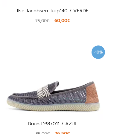
Ilse Jacobsen Tulip140 / VERDE
60,00€
75,00€
-10%
Duuo D387011 / AZUL
76,50€
85,00€