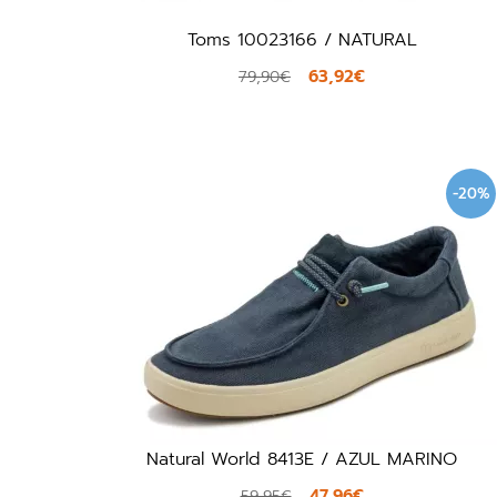
Toms 10023166 / NATURAL
63,92€
79,90€
-20%
Natural World 8413E / AZUL MARINO
47,96€
59,95€