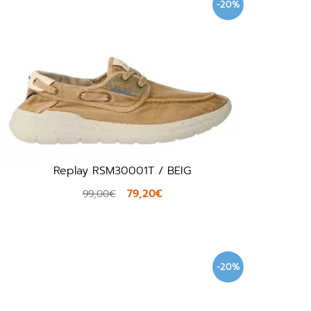
-20%
Replay RSM30001T / BEIG
79,20€
99,00€
-20%