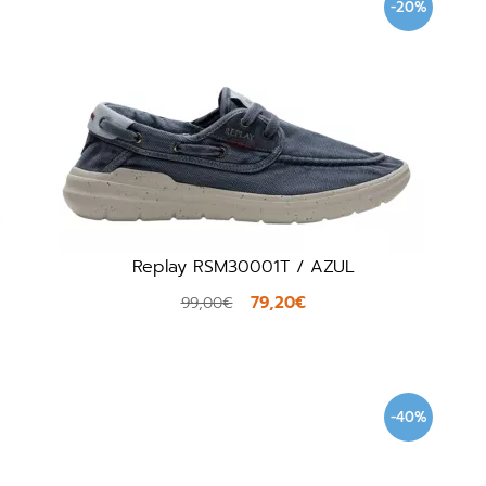
-20%
Replay RSM30001T / AZUL
79,20€
99,00€
-40%