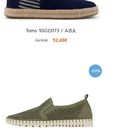
Toms 10023173 / AZUL
52,43€
74,90€
-20%