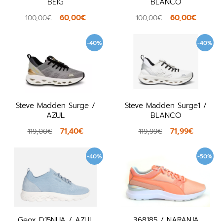
BEIG
BLANCO
60,00€
60,00€
100,00€
100,00€
-40%
-40%
Steve Madden Surge /
Steve Madden Surge1 /
AZUL
BLANCO
71,40€
71,99€
119,00€
119,99€
-40%
-50%
Geox D15NUA / AZUL
368185 / NARANJA