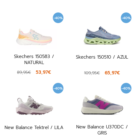
-40%
-40%
Skechers 150583 /
Skechers 150510 / AZUL
NATURAL
53,97€
89,95€
65,97€
109,95€
-40%
-40%
New Balance U370DC /
New Balance Tektrel / LILA
GRIS