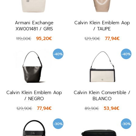
Armani Exchange
Calvin Klein Emblem Aop
XW001481 / GRIS
/ TAUPE
95,20€
77,94€
119,00€
129,90€
-40%
-40%
Calvin Klein Emblem Aop
Calvin Klein Convertible /
/ NEGRO
BLANCO
77,94€
53,94€
129,90€
89,90€
-30%
-30%