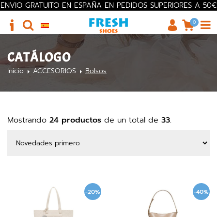
ENVIO GRATUITO EN ESPAÑA EN PEDIDOS SUPERIORES A 50€
0
CATÁLOGO
Inicio
ACCESORIOS
Bolsos
Mostrando
24 productos
de un total de
33
.
-20%
-40%