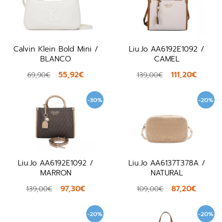
Calvin Klein Bold Mini /
Liu.Jo AA6192E1092 /
BLANCO
CAMEL
55,92€
111,20€
69,90€
139,00€
-30%
-20%
Liu.Jo AA6192E1092 /
Liu.Jo AA6137T378A /
MARRON
NATURAL
97,30€
87,20€
139,00€
109,00€
-20%
-20%