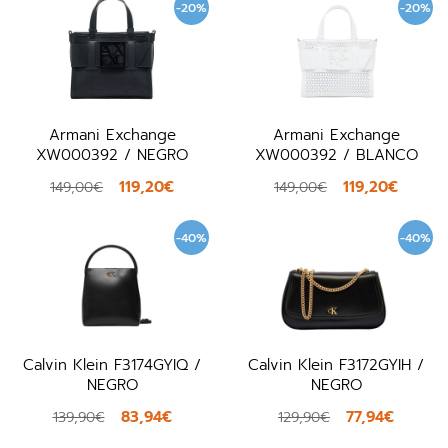
-20%
-20%
Armani Exchange
Armani Exchange
XW000392 / NEGRO
XW000392 / BLANCO
119,20€
119,20€
149,00€
149,00€
-40%
-40%
Calvin Klein F3174GYIQ /
Calvin Klein F3172GYIH /
NEGRO
NEGRO
83,94€
77,94€
139,90€
129,90€