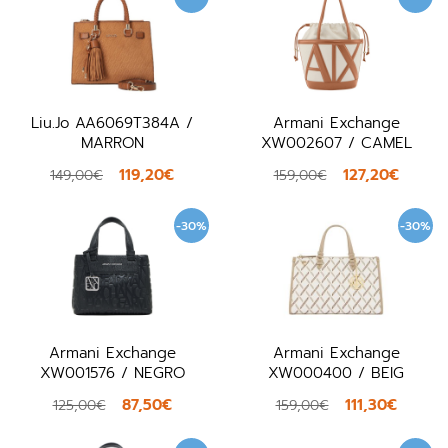
Liu.Jo AA6069T384A /
Armani Exchange
MARRON
XW002607 / CAMEL
119,20€
127,20€
149,00€
159,00€
-30%
-30%
Armani Exchange
Armani Exchange
XW001576 / NEGRO
XW000400 / BEIG
87,50€
111,30€
125,00€
159,00€