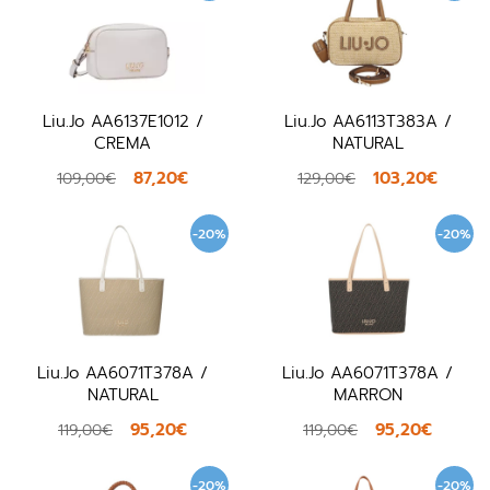
Liu.Jo AA6137E1012 /
Liu.Jo AA6113T383A /
CREMA
NATURAL
87,20€
103,20€
109,00€
129,00€
-20%
-20%
Liu.Jo AA6071T378A /
Liu.Jo AA6071T378A /
NATURAL
MARRON
95,20€
95,20€
119,00€
119,00€
-20%
-20%