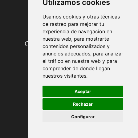
Utilizamos cookies
Usamos cookies y otras técnicas
de rastreo para mejorar tu
experiencia de navegación en
nuestra web, para mostrarte
Condiciones de contratación
contenidos personalizados y
anuncios adecuados, para analizar
Envío y entrega
el tráfico en nuestra web y para
comprender de donde llegan
Devoluciones
nuestros visitantes.
Formas de pago
Aceptar
Rechazar
Política de Privacidad
Configurar
Política de Cookies