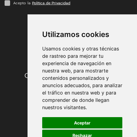
Acepto la
Política de Privacidad
FORMAS DE PAGO
Utilizamos cookies
Usamos cookies y otras técnicas
de rastreo para mejorar tu
experiencia de navegación en
nuestra web, para mostrarte
Condiciones de contratación
contenidos personalizados y
anuncios adecuados, para analizar
Envío y entrega
el tráfico en nuestra web y para
comprender de donde llegan
Devoluciones
nuestros visitantes.
Formas de pago
Aceptar
Rechazar