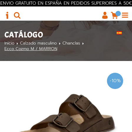
ENVIO GRATUITO EN ESPAÑA EN PEDIDOS SUPERIORES A 50€
CATÁLOGO
Inicio
Calzado masculino
Chanclas
Ecco Cozmo M / MARRON
-10%