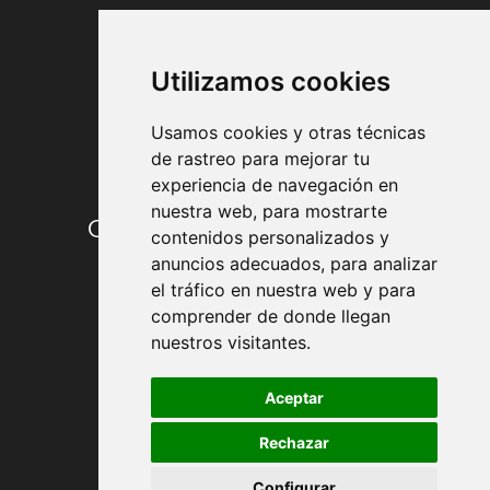
FORMAS DE PAGO
Utilizamos cookies
Usamos cookies y otras técnicas
de rastreo para mejorar tu
experiencia de navegación en
nuestra web, para mostrarte
Condiciones de contratación
contenidos personalizados y
anuncios adecuados, para analizar
Envío y entrega
el tráfico en nuestra web y para
comprender de donde llegan
Devoluciones
nuestros visitantes.
Formas de pago
Aceptar
Rechazar
Política de Privacidad
Configurar