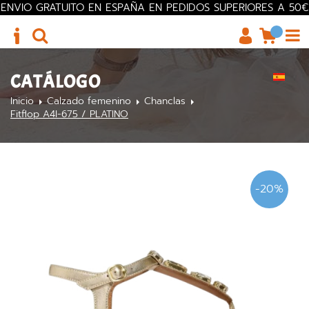
ENVIO GRATUITO EN ESPAÑA EN PEDIDOS SUPERIORES A 50€
CATÁLOGO
Inicio
Calzado femenino
Chanclas
Fitflop A4I-675 / PLATINO
-20%