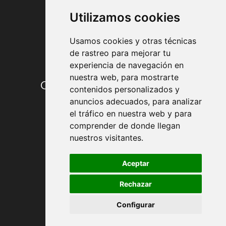
Utilizamos cookies
Usamos cookies y otras técnicas
de rastreo para mejorar tu
experiencia de navegación en
nuestra web, para mostrarte
Condiciones de contratación
contenidos personalizados y
anuncios adecuados, para analizar
Envío y entrega
el tráfico en nuestra web y para
comprender de donde llegan
Devoluciones
nuestros visitantes.
Formas de pago
Aceptar
Rechazar
Política de Privacidad
Configurar
Política de Cookies