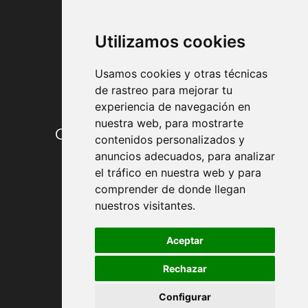
FORMAS DE PAGO
Utilizamos cookies
Usamos cookies y otras técnicas
de rastreo para mejorar tu
experiencia de navegación en
nuestra web, para mostrarte
Condiciones de contratación
contenidos personalizados y
anuncios adecuados, para analizar
Envío y entrega
el tráfico en nuestra web y para
comprender de donde llegan
Devoluciones
nuestros visitantes.
Formas de pago
Aceptar
Rechazar
Política de Privacidad
Configurar