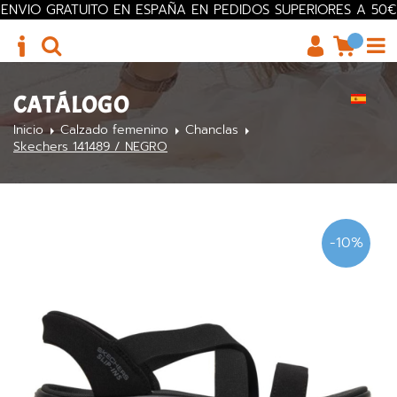
ENVIO GRATUITO EN ESPAÑA EN PEDIDOS SUPERIORES A 50€
CATÁLOGO
Inicio
Calzado femenino
Chanclas
Skechers 141489 / NEGRO
-10%