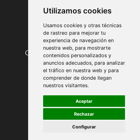
Utilizamos cookies
Usamos cookies y otras técnicas
de rastreo para mejorar tu
experiencia de navegación en
nuestra web, para mostrarte
Condiciones de contratación
contenidos personalizados y
anuncios adecuados, para analizar
Envío y entrega
el tráfico en nuestra web y para
comprender de donde llegan
Devoluciones
nuestros visitantes.
Formas de pago
Aceptar
Rechazar
Política de Privacidad
Configurar
Política de Cookies