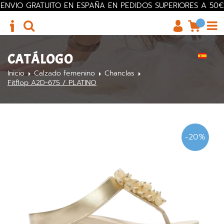
ENVIO GRATUITO EN ESPAÑA EN PEDIDOS SUPERIORES A 50€
CATÁLOGO
Inicio
Calzado femenino
Chanclas
Fitflop A2D-675 / PLATINO
-20%