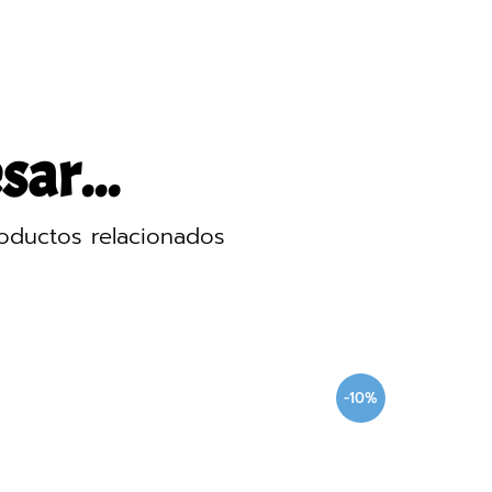
sar...
oductos relacionados
-10%