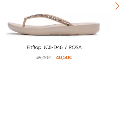
 ROSA
Havaianas Slim GlitterII / BE
€
32,39€
35,99€