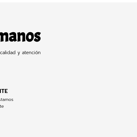
 manos
calidad y atención
NTE
stamos
te