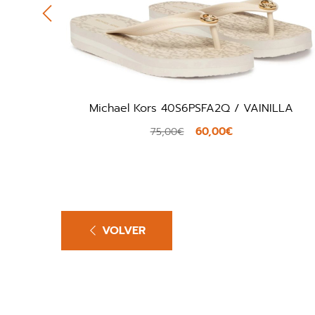
 40S6PSFA2Q / VAINILLA
Clarks Mira
60,00€
,00€
60,00€
VOLVER