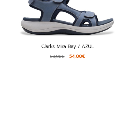
 Bay / AZUL
Fitflop JC8-D46 /
54,00€
40,50
45,00€