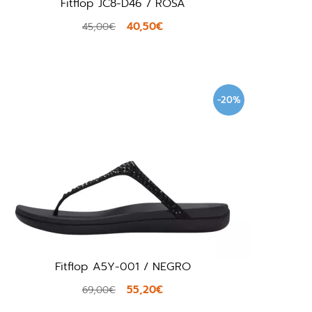
Fitflop JC8-D46 / ROSA
40,50€
45,00€
-20%
Fitflop A5Y-001 / NEGRO
55,20€
69,00€