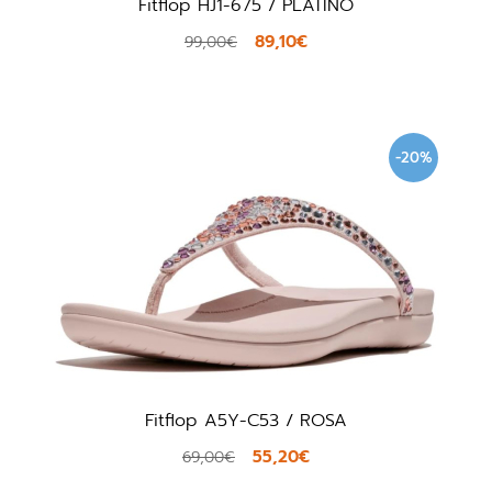
Fitflop HJ1-675 / PLATINO
89,10€
99,00€
-20%
Fitflop A5Y-C53 / ROSA
55,20€
69,00€