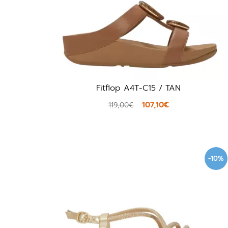
Fitflop A4T-C15 / TAN
107,10€
119,00€
-10%