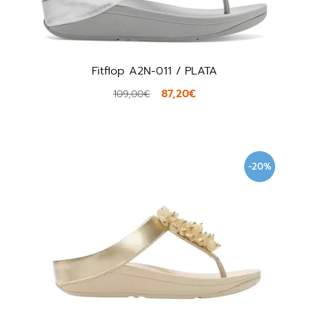
Fitflop A2N-011 / PLATA
87,20€
109,00€
-20%