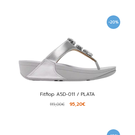
-20%
Fitflop A5D-011 / PLATA
95,20€
119,00€