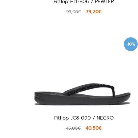
Fitflop HJ1-B06 / PEWTER
79,20€
99,00€
-10%
Fitflop JC8-090 / NEGRO
40,50€
45,00€