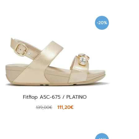
-20%
Fitflop A5C-675 / PLATINO
111,20€
139,00€