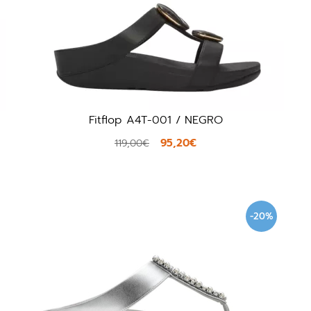
Fitflop A4T-001 / NEGRO
95,20€
119,00€
-20%