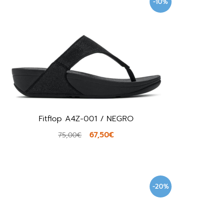
-10%
Fitflop A4Z-001 / NEGRO
67,50€
75,00€
-20%