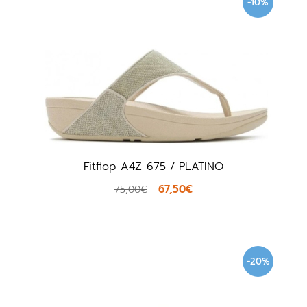
-10%
Fitflop A4Z-675 / PLATINO
67,50€
75,00€
-20%