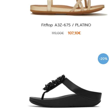
Fitflop A3Z-675 / PLATINO
107,10€
119,00€
-20%