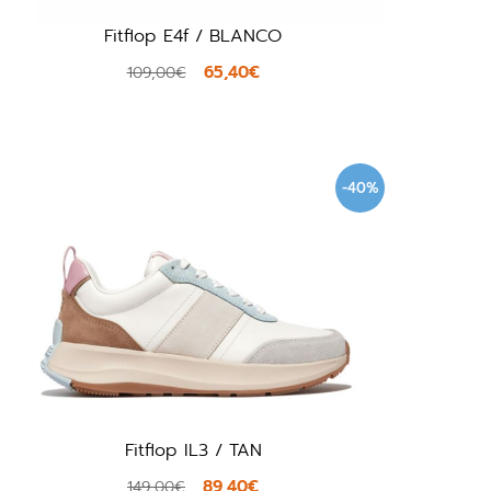
Fitflop E4f / BLANCO
65,40€
109,00€
-40%
Fitflop IL3 / TAN
89,40€
149,00€