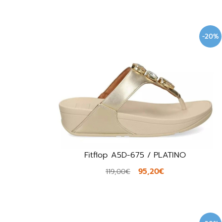
-20%
Fitflop A5D-675 / PLATINO
95,20€
119,00€