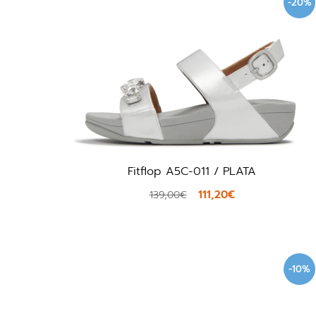
-20%
Fitflop A5C-011 / PLATA
111,20€
139,00€
-10%