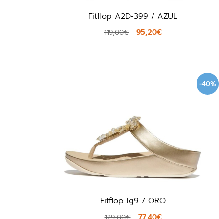
Fitflop A2D-399 / AZUL
95,20€
119,00€
-40%
Fitflop Ig9 / ORO
77,40€
129,00€