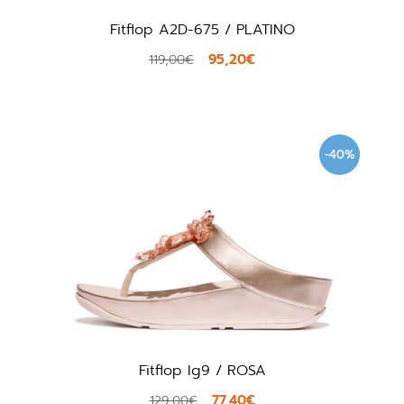
Fitflop A2D-675 / PLATINO
95,20€
119,00€
-40%
Fitflop Ig9 / ROSA
77,40€
129,00€