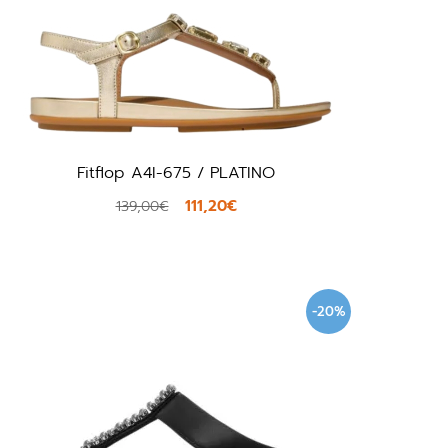
Fitflop A4I-675 / PLATINO
111,20€
139,00€
-20%