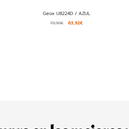
Geox U8224D / AZUL
63,92€
79,90€