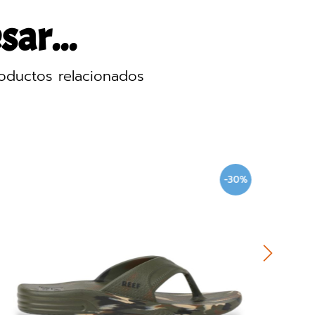
sar...
oductos relacionados
-30%