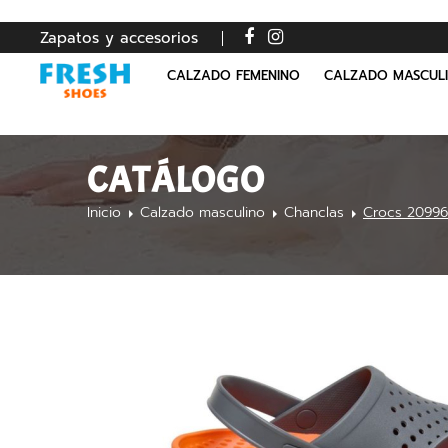
Zapatos y accesorios
CALZADO FEMENINO
CALZADO MASCUL
CATÁLOGO
Inicio
Calzado masculino
Chanclas
Crocs 20996