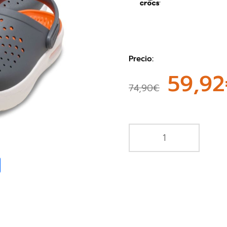
Precio:
59,9
74,90€
book
Share