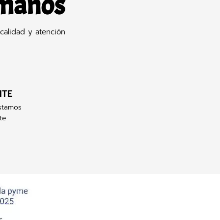
 manos
calidad y atención
NTE
stamos
te