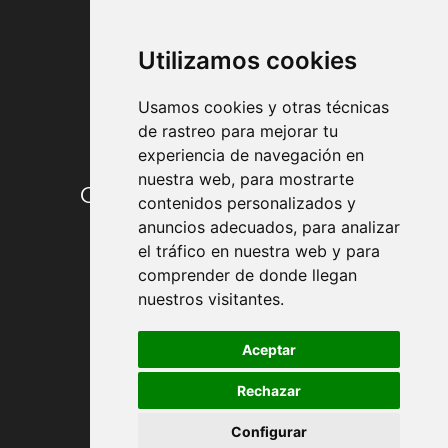
FORMAS DE PAGO
Utilizamos cookies
Usamos cookies y otras técnicas
de rastreo para mejorar tu
experiencia de navegación en
nuestra web, para mostrarte
Condiciones de contratación
contenidos personalizados y
anuncios adecuados, para analizar
Envío y entrega
el tráfico en nuestra web y para
comprender de donde llegan
Devoluciones
nuestros visitantes.
Formas de pago
Aceptar
Rechazar
Política de Privacidad
Configurar