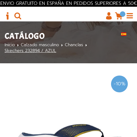
ENVIO GRATUITO EN ESPAÑA EN PEDIDOS SUPERIORES A 50€
CATÁLOGO
Inicio
Calzado masculino
Chanclas
Skechers 232894 / AZUL
-10%