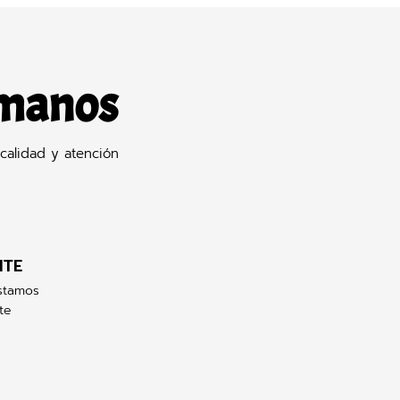
 manos
calidad y atención
NTE
stamos
te