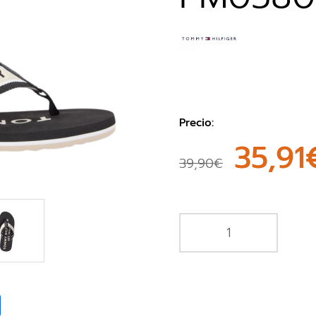
Precio:
35,91
39,90€
book
Share