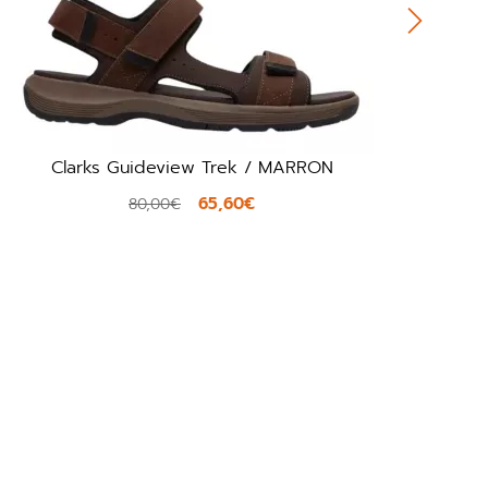
w Trek / MARRON
Crocs 11033 / O
65,60€
31,92
39,90€