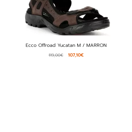
ad Yucatan M / MARRON
Clarks Guidevie
107,10€
19,00€
80,00€