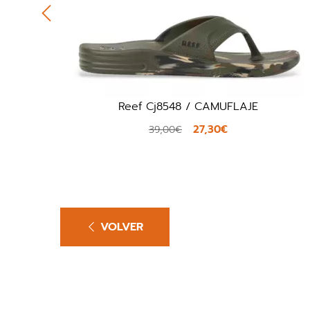
Reef Cj8548 / CAMUFLAJE
Ecco Offro
27,30€
39,00€
1
VOLVER