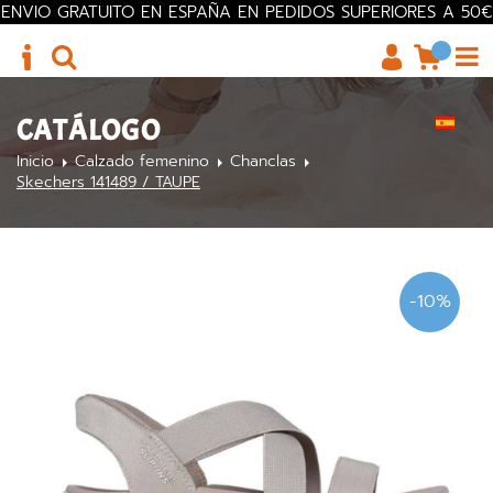
ENVIO GRATUITO EN ESPAÑA EN PEDIDOS SUPERIORES A 50€
CATÁLOGO
Inicio
Calzado femenino
Chanclas
Skechers 141489 / TAUPE
-10%