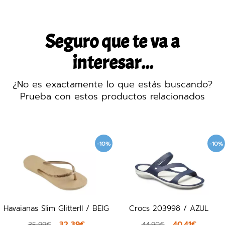
Seguro que te va a
interesar...
¿No es exactamente lo que estás buscando?
Prueba con estos productos relacionados
-10%
-10%
Havaianas Slim GlitterII / BEIG
Crocs 203998 / AZUL
32,39€
40,41€
35,99€
44,90€