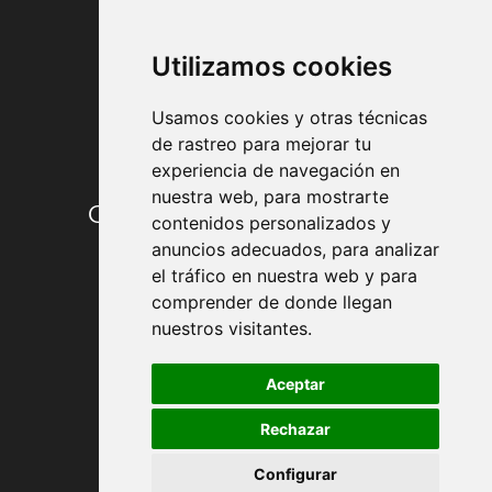
FORMAS DE PAGO
Utilizamos cookies
Usamos cookies y otras técnicas
de rastreo para mejorar tu
experiencia de navegación en
nuestra web, para mostrarte
Condiciones de contratación
contenidos personalizados y
anuncios adecuados, para analizar
Envío y entrega
el tráfico en nuestra web y para
comprender de donde llegan
Devoluciones
nuestros visitantes.
Formas de pago
Aceptar
Rechazar
Política de Privacidad
Configurar