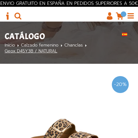
ENVIO GRATUITO EN ESPAÑA EN PEDIDOS SUPERIORES A 50€
CATÁLOGO
Inicio
Calzado femenino
Chanclas
Geox D45Y3B / NATURAL
-20%