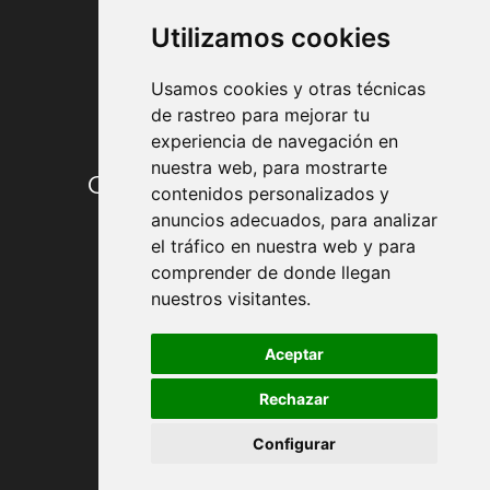
Utilizamos cookies
Usamos cookies y otras técnicas
de rastreo para mejorar tu
experiencia de navegación en
nuestra web, para mostrarte
Condiciones de contratación
contenidos personalizados y
anuncios adecuados, para analizar
Envío y entrega
el tráfico en nuestra web y para
comprender de donde llegan
Devoluciones
nuestros visitantes.
Formas de pago
Aceptar
Rechazar
Política de Privacidad
Configurar
Política de Cookies