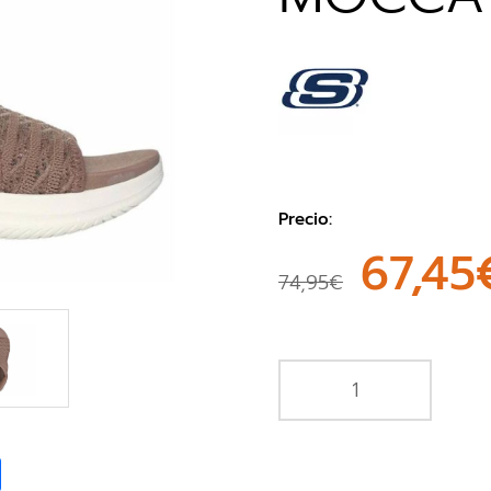
Precio:
67,45
74,95€
book
Share