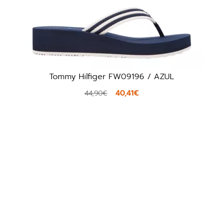
09196 / AZUL
Calvin Klein HW03120 /
,41€
35,92€
44,90€