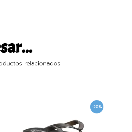
sar...
oductos relacionados
-20%