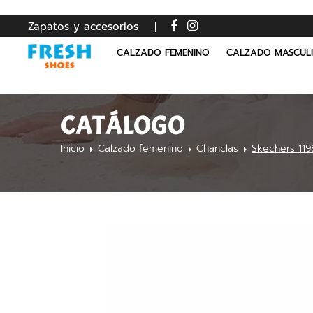
Zapatos y accesorios
CALZADO FEMENINO
CALZADO MASCUL
CATÁLOGO
Inicio
Calzado femenino
Chanclas
Skechers 11