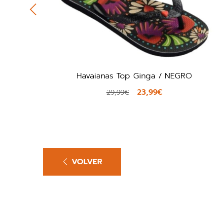
op Ginga / NEGRO
Tommy Hilfiger FW
23,99€
40
9€
44,90€
VOLVER