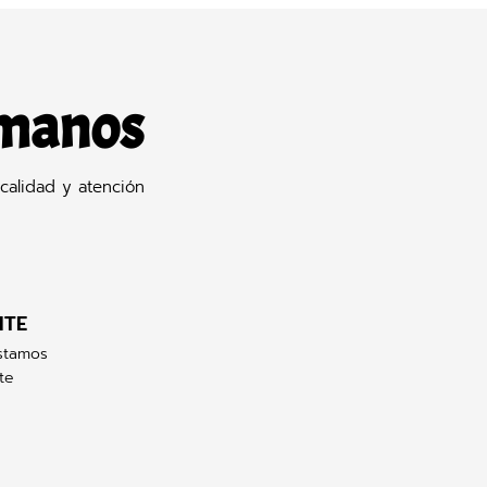
 manos
calidad y atención
NTE
stamos
te