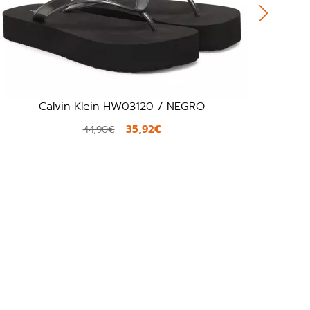
 NEGRO
Clarks Mira Bay / STONE
54,00€
60,00€