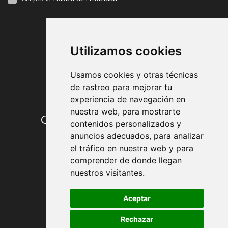
FORMAS DE PAGO
Utilizamos cookies
Usamos cookies y otras técnicas
de rastreo para mejorar tu
experiencia de navegación en
nuestra web, para mostrarte
Condiciones de contratación
contenidos personalizados y
anuncios adecuados, para analizar
Envío y entrega
el tráfico en nuestra web y para
comprender de donde llegan
Devoluciones
nuestros visitantes.
Formas de pago
Aceptar
Rechazar
Política de Privacidad