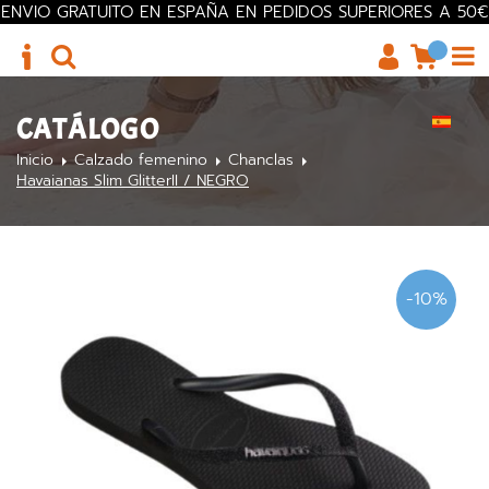
ENVIO GRATUITO EN ESPAÑA EN PEDIDOS SUPERIORES A 50€
CATÁLOGO
Inicio
Calzado femenino
Chanclas
Havaianas Slim GlitterII / NEGRO
-10%