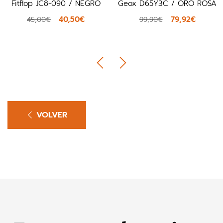
Fitflop JC8-090 / NEGRO
Geox D65Y3C / ORO ROSA
40,50€
79,92€
45,00€
99,90€
VOLVER