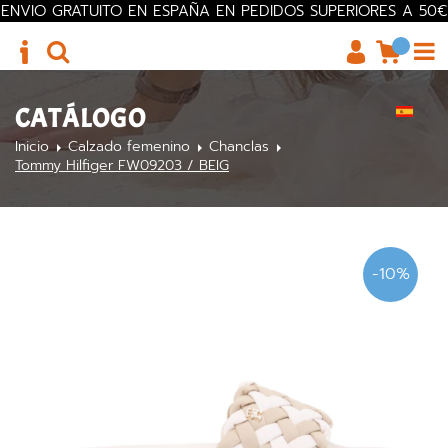
ENVIO GRATUITO EN ESPAÑA EN PEDIDOS SUPERIORES A 50€
CATÁLOGO
Inicio
Calzado femenino
Chanclas
Tommy Hilfiger FW09203 / BEIG
-10%