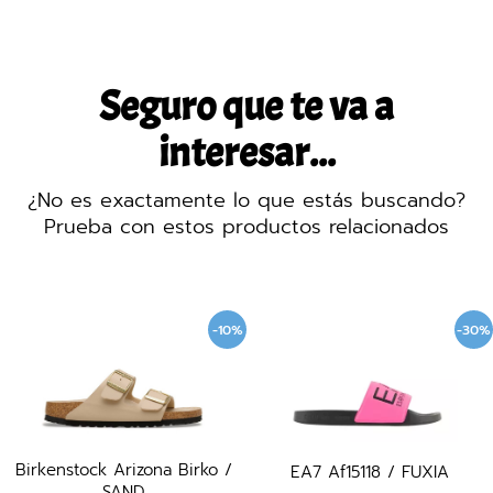
Seguro que te va a
interesar...
¿No es exactamente lo que estás buscando?
Prueba con estos productos relacionados
-10%
-30%
rkenstock Arizona Birko /
EA7 Af15118 / FUXIA
Ilse
SAND