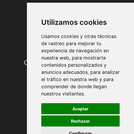
FORMAS DE PAGO
Utilizamos cookies
Usamos cookies y otras técnicas
de rastreo para mejorar tu
experiencia de navegación en
nuestra web, para mostrarte
Condiciones de contratación
contenidos personalizados y
anuncios adecuados, para analizar
Envío y entrega
el tráfico en nuestra web y para
comprender de donde llegan
Devoluciones
nuestros visitantes.
Formas de pago
Aceptar
Rechazar
Política de Privacidad
Configurar