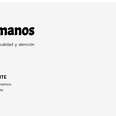
 manos
calidad y atención
NTE
stamos
te