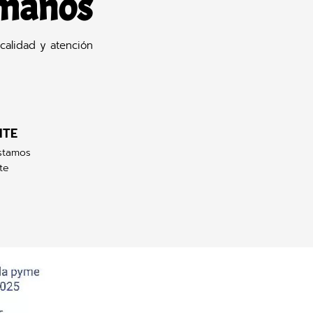
 manos
calidad y atención
NTE
stamos
te