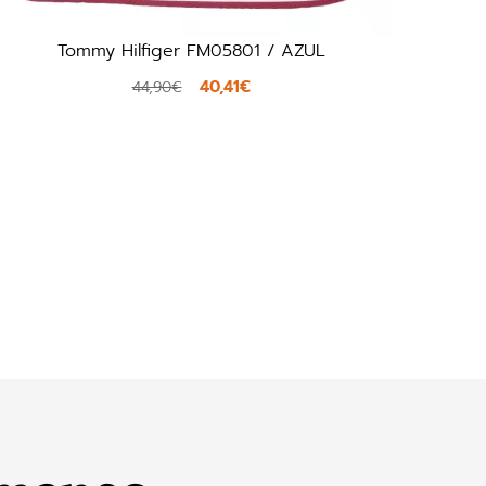
01 / AZUL
Ecco Cozmo M / MARRON
€
98,10€
109,00€