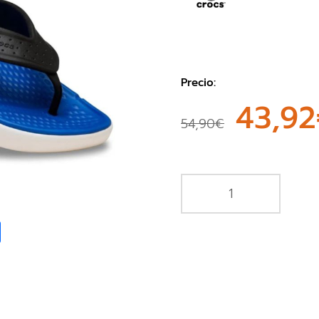
Precio:
43,9
54,90€
book
Share