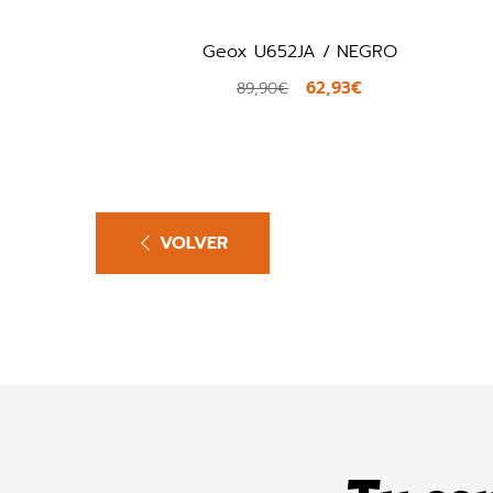
U652JA / NEGRO
Crocs 1103
62,93€
9,90€
39,90€
VOLVER