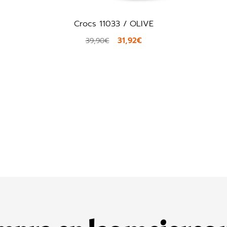
3 / OLIVE
Tommy Hilfiger FM058
31,92€
40,41
44,90€