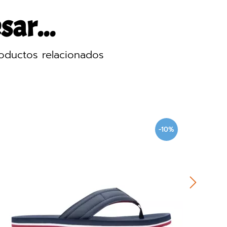
sar...
oductos relacionados
-10%