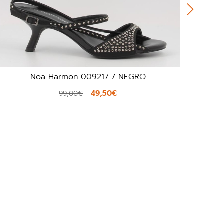
 Harmon 009217 / NEGRO
Noa Har
49,50€
99,00€
99