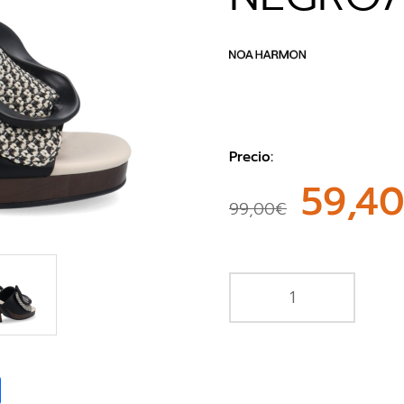
Precio:
59,4
99,00€
book
Share