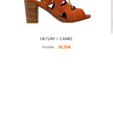
067249 / CAMEL
Noa
39,50€
79,00€