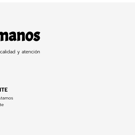
 manos
calidad y atención
NTE
stamos
te