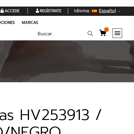
Idioma:
Español
ACCEDE
REGÍSTRATE
CIONES
MARCAS
tas HV253913 /
O/NEGRO