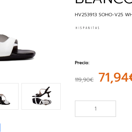
HV253913 SOHO-V25 WH
Precio:
71,94
119,90€
book
Share