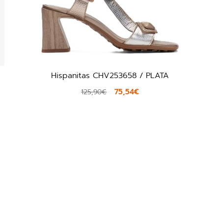
ATA
Jordana 4545 / BLANCO
31,20€
52,00€