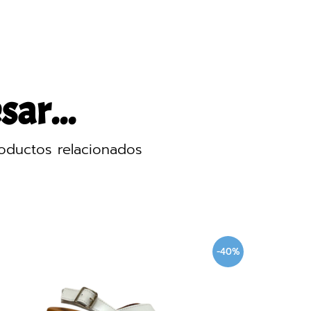
sar...
oductos relacionados
40%
-40%