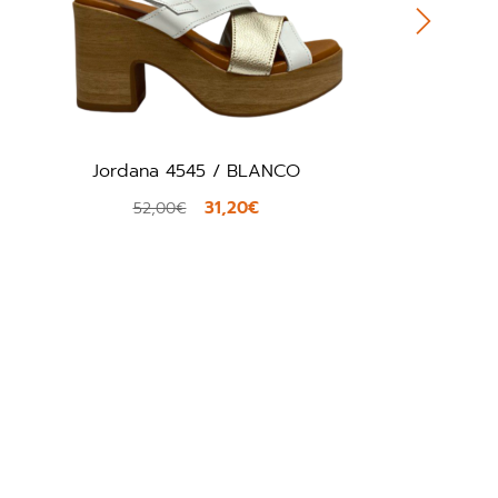
Alma en Pena 325 / BRONZE
75,00€
125,00€