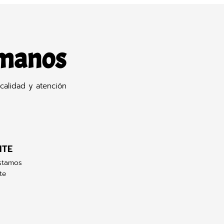
 manos
calidad y atención
NTE
stamos
te