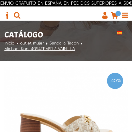
ENVIO GRATUITO EN ESPAÑA EN PEDIDOS SUPERIORES A 50€
CATÁLOGO
Inicio
outlet mujer
Sandalia Tacón
Michael Kors 40S4TFMS1 / VAINILLA
-40%