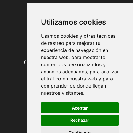
FORMAS DE PAGO
Utilizamos cookies
Usamos cookies y otras técnicas
de rastreo para mejorar tu
experiencia de navegación en
nuestra web, para mostrarte
Condiciones de contratación
contenidos personalizados y
anuncios adecuados, para analizar
Envío y entrega
el tráfico en nuestra web y para
comprender de donde llegan
Devoluciones
nuestros visitantes.
Formas de pago
Aceptar
Rechazar
Política de Privacidad
Configurar