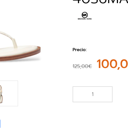
Precio:
100,
125,00€
book
Share