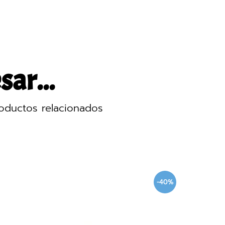
sar...
oductos relacionados
-40%