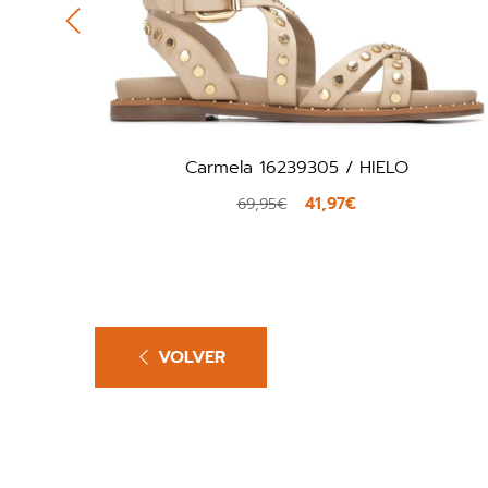
Carmela 16239305 / HIELO
41,97€
69,95€
VOLVER