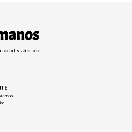
 manos
calidad y atención
NTE
stamos
te