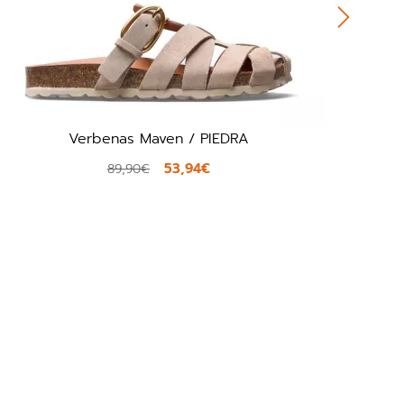
erbenas Maven / PIEDRA
Clarks Da
53,94€
89,90€
90