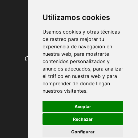
FORMAS DE PAGO
Utilizamos cookies
Usamos cookies y otras técnicas
de rastreo para mejorar tu
experiencia de navegación en
nuestra web, para mostrarte
Condiciones de contratación
contenidos personalizados y
anuncios adecuados, para analizar
Envío y entrega
el tráfico en nuestra web y para
comprender de donde llegan
Devoluciones
nuestros visitantes.
Formas de pago
Aceptar
Rechazar
Política de Privacidad
Configurar