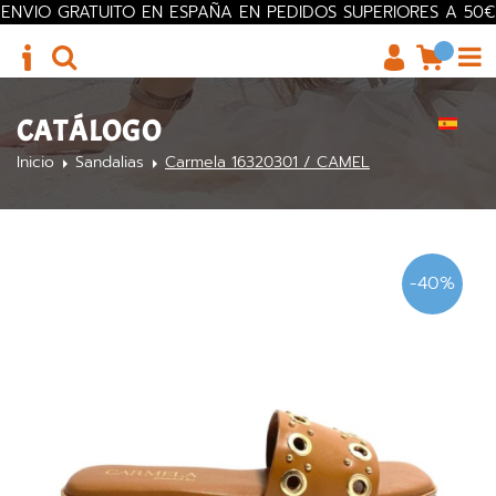
ENVIO GRATUITO EN ESPAÑA EN PEDIDOS SUPERIORES A 50€
CATÁLOGO
Inicio
Sandalias
Carmela 16320301 / CAMEL
-40%