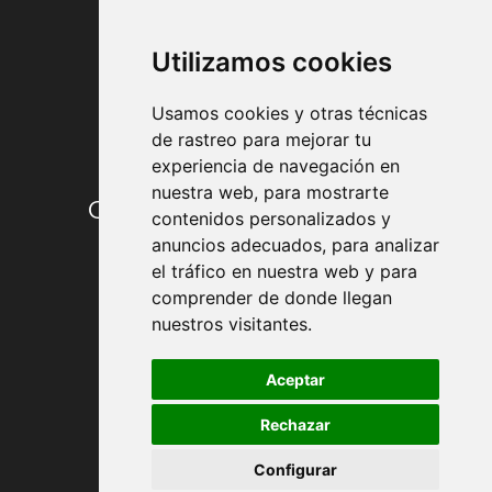
FORMAS DE PAGO
Utilizamos cookies
Usamos cookies y otras técnicas
de rastreo para mejorar tu
experiencia de navegación en
nuestra web, para mostrarte
Condiciones de contratación
contenidos personalizados y
anuncios adecuados, para analizar
Envío y entrega
el tráfico en nuestra web y para
comprender de donde llegan
Devoluciones
nuestros visitantes.
Formas de pago
Aceptar
Rechazar
Política de Privacidad
Configurar