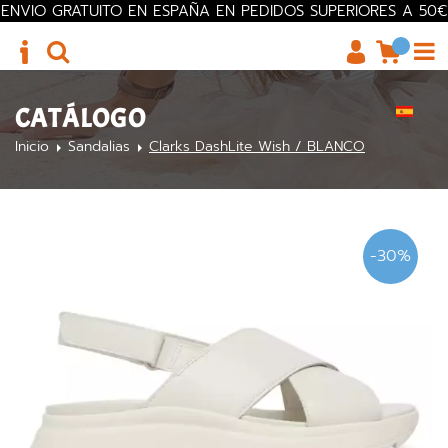
ENVIO GRATUITO EN ESPAÑA EN PEDIDOS SUPERIORES A 50€
CATÁLOGO
Inicio
Sandalias
Clarks DashLite Wish / BLANCO
-30%