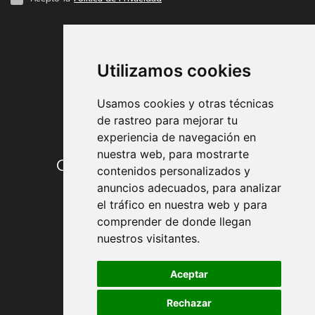
FORMAS DE PAGO
Utilizamos cookies
Usamos cookies y otras técnicas
de rastreo para mejorar tu
experiencia de navegación en
nuestra web, para mostrarte
Condiciones de contratación
contenidos personalizados y
anuncios adecuados, para analizar
Envío y entrega
el tráfico en nuestra web y para
comprender de donde llegan
Devoluciones
nuestros visitantes.
Formas de pago
Aceptar
Rechazar
Política de Privacidad