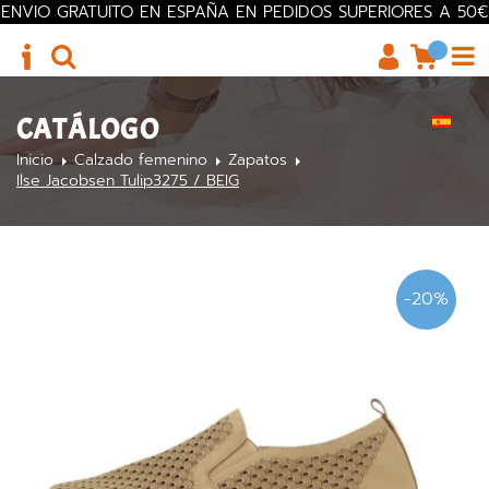
ENVIO GRATUITO EN ESPAÑA EN PEDIDOS SUPERIORES A 50€
CATÁLOGO
Inicio
Calzado femenino
Zapatos
Ilse Jacobsen Tulip3275 / BEIG
-20%