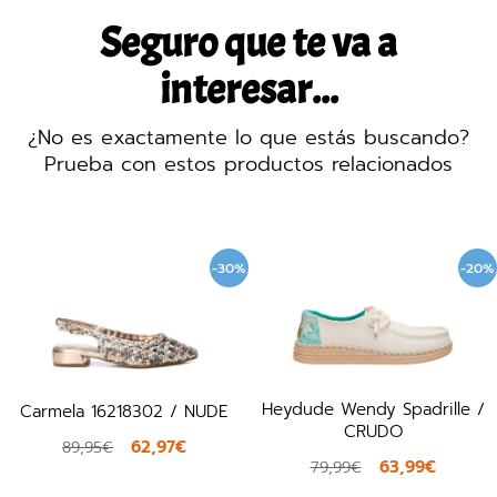
Seguro que te va a
interesar...
¿No es exactamente lo que estás buscando?
Prueba con estos productos relacionados
-30%
-20%
Heydude Wendy Spadrille /
302 / NUDE
Ilse Jacobsen Tul
CRUDO
2,97€
6
79,90€
63,99€
79,99€