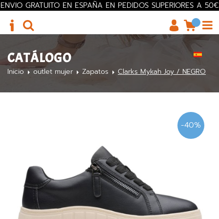
ENVIO GRATUITO EN ESPAÑA EN PEDIDOS SUPERIORES A 50€
CATÁLOGO
Inicio
outlet mujer
Zapatos
Clarks Mykah Joy / NEGRO
-40%