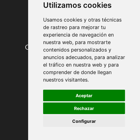
Utilizamos cookies
Usamos cookies y otras técnicas
de rastreo para mejorar tu
experiencia de navegación en
nuestra web, para mostrarte
Condiciones de contratación
contenidos personalizados y
anuncios adecuados, para analizar
Envío y entrega
el tráfico en nuestra web y para
comprender de donde llegan
Devoluciones
nuestros visitantes.
Formas de pago
Aceptar
Rechazar
Política de Privacidad
Configurar
Política de Cookies