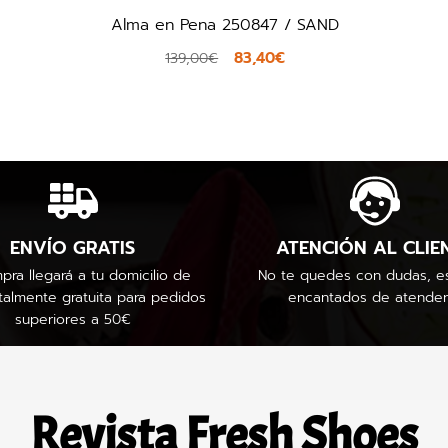
Alma en Pena 250847 / SAND
83,40€
139,00€
ENVÍO GRATIS
ATENCIÓN AL CLIE
pra llegará a tu domicilio de
No te quedes con dudas, e
talmente gratuita para pedidos
encantados de atender
superiores a 50€
Revista Fresh Shoes