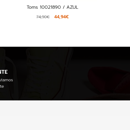
Toms 10021890 / AZUL
44,94€
74,90€
NTE
stamos
te