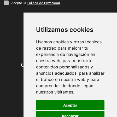
Acepto la
Política de Privacidad
FORMAS DE PAGO
Utilizamos cookies
Usamos cookies y otras técnicas
de rastreo para mejorar tu
experiencia de navegación en
nuestra web, para mostrarte
Condiciones de contratación
contenidos personalizados y
anuncios adecuados, para analizar
Envío y entrega
el tráfico en nuestra web y para
comprender de donde llegan
Devoluciones
nuestros visitantes.
Formas de pago
Aceptar
Rechazar