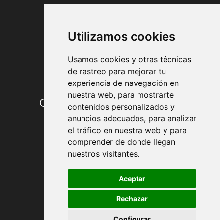
FORMAS DE PAGO
Utilizamos cookies
Usamos cookies y otras técnicas
de rastreo para mejorar tu
experiencia de navegación en
nuestra web, para mostrarte
Condiciones de contratación
contenidos personalizados y
anuncios adecuados, para analizar
Envío y entrega
el tráfico en nuestra web y para
comprender de donde llegan
Devoluciones
nuestros visitantes.
Formas de pago
Aceptar
Rechazar
Política de Privacidad
Configurar