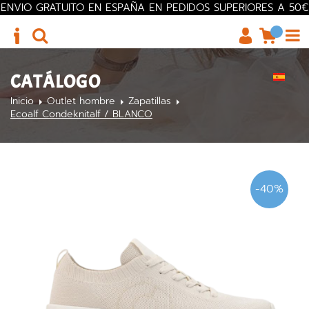
ENVIO GRATUITO EN ESPAÑA EN PEDIDOS SUPERIORES A 50€
CATÁLOGO
Inicio
Outlet hombre
Zapatillas
Ecoalf Condeknitalf / BLANCO
-40%