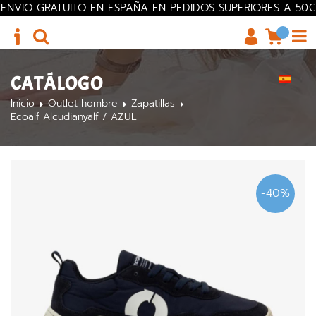
ENVIO GRATUITO EN ESPAÑA EN PEDIDOS SUPERIORES A 50€
CATÁLOGO
Inicio
Outlet hombre
Zapatillas
Ecoalf Alcudianyalf / AZUL
-40%