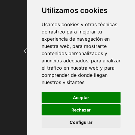
Utilizamos cookies
Usamos cookies y otras técnicas
de rastreo para mejorar tu
experiencia de navegación en
nuestra web, para mostrarte
Condiciones de contratación
contenidos personalizados y
anuncios adecuados, para analizar
Envío y entrega
el tráfico en nuestra web y para
comprender de donde llegan
Devoluciones
nuestros visitantes.
Formas de pago
Aceptar
Rechazar
Política de Privacidad
Configurar
Política de Cookies