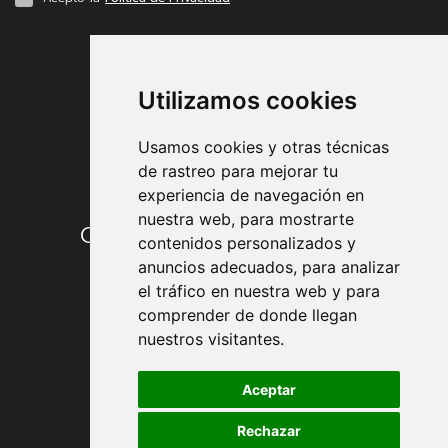
FORMAS DE PAGO
Utilizamos cookies
Usamos cookies y otras técnicas
de rastreo para mejorar tu
experiencia de navegación en
nuestra web, para mostrarte
Condiciones de contratación
contenidos personalizados y
anuncios adecuados, para analizar
Envío y entrega
el tráfico en nuestra web y para
comprender de donde llegan
Devoluciones
nuestros visitantes.
Formas de pago
Aceptar
Rechazar
Política de Privacidad