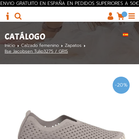
ENVIO GRATUITO EN ESPAÑA EN PEDIDOS SUPERIORES A 50€
CATÁLOGO
Inicio
Calzado femenino
Zapatos
Ilse Jacobsen Tulip3275 / GRIS
-20%