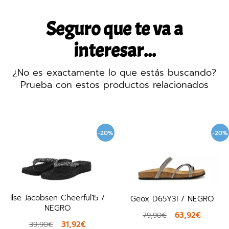
Seguro que te va a
interesar...
¿No es exactamente lo que estás buscando?
Prueba con estos productos relacionados
-20%
-20%
se Jacobsen Cheerful15 /
Geox D65Y3I / NEGRO
Fi
NEGRO
63,92€
79,90€
31,92€
39,90€