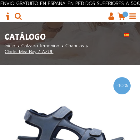
ENVIO GRATUITO EN ESPAÑA EN PEDIDOS SUPERIORES A 50€
CATÁLOGO
Inicio
Calzado femenino
Chanclas
Clarks Mira Bay / AZUL
-10%