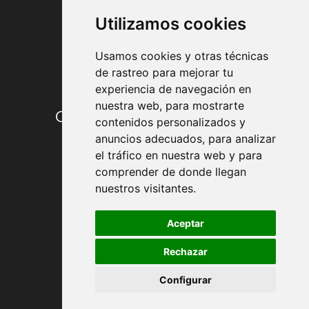
Utilizamos cookies
Usamos cookies y otras técnicas
de rastreo para mejorar tu
experiencia de navegación en
nuestra web, para mostrarte
Condiciones de contratación
contenidos personalizados y
anuncios adecuados, para analizar
Envío y entrega
el tráfico en nuestra web y para
comprender de donde llegan
Devoluciones
nuestros visitantes.
Formas de pago
Aceptar
Rechazar
Política de Privacidad
Configurar
Política de Cookies