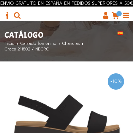
ENVIO GRATUITO EN ESPAÑA EN PEDIDOS SUPERIORES A 50€
CATÁLOGO
Inicio
Calzado femenino
Chanclas
Crocs 211802 / NEGRO
-10%