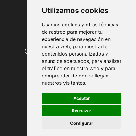
Utilizamos cookies
Usamos cookies y otras técnicas
de rastreo para mejorar tu
experiencia de navegación en
nuestra web, para mostrarte
Condiciones de contratación
contenidos personalizados y
anuncios adecuados, para analizar
Envío y entrega
el tráfico en nuestra web y para
comprender de donde llegan
Devoluciones
nuestros visitantes.
Formas de pago
Aceptar
Rechazar
Política de Privacidad
Configurar
Política de Cookies