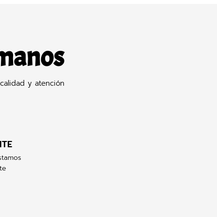
 manos
calidad y atención
NTE
stamos
te