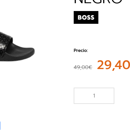
Precio:
29,4
49,00€
book
Share