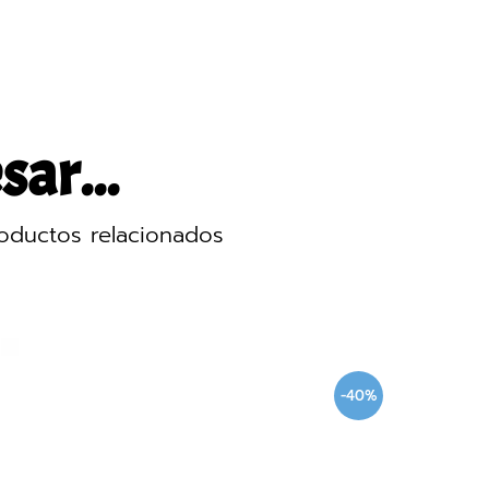
sar...
oductos relacionados
-40%