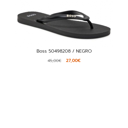
08 / NEGRO
Polo Slide / AZ
27,00€
47,40
79,00€