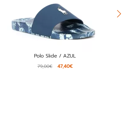
UL
Crocs 211287 / BEIG
€
41,94€
69,90€