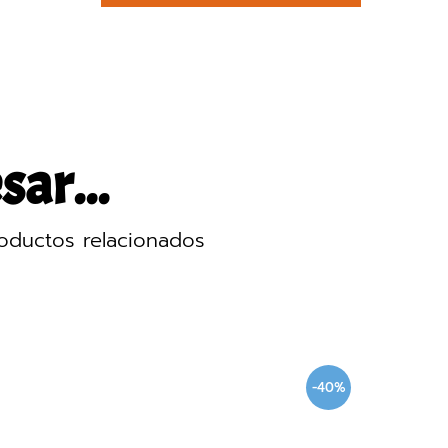
sar...
oductos relacionados
-40%