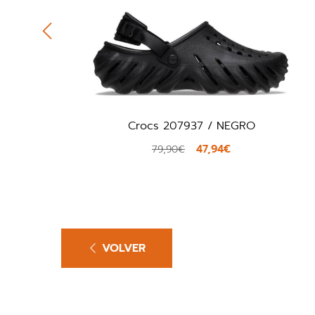
 207937 / NEGRO
Boss 504982
47,94€
9,90€
45,00€
VOLVER