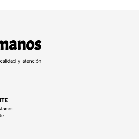
 manos
calidad y atención
NTE
stamos
te