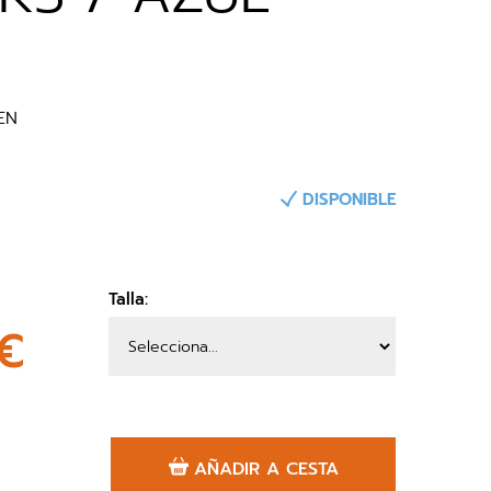
O
EN
DISPONIBLE
Talla:
€
AÑADIR A CESTA