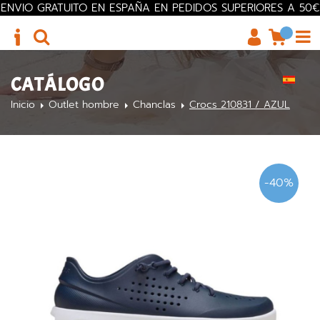
ENVIO GRATUITO EN ESPAÑA EN PEDIDOS SUPERIORES A 50€
CATÁLOGO
Inicio
Outlet hombre
Chanclas
Crocs 210831 / AZUL
-40%