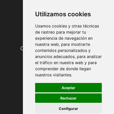
FORMAS DE PAGO
Utilizamos cookies
Usamos cookies y otras técnicas
de rastreo para mejorar tu
experiencia de navegación en
nuestra web, para mostrarte
Condiciones de contratación
contenidos personalizados y
anuncios adecuados, para analizar
Envío y entrega
el tráfico en nuestra web y para
comprender de donde llegan
Devoluciones
nuestros visitantes.
Formas de pago
Aceptar
Rechazar
Política de Privacidad
Configurar