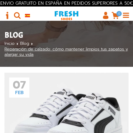
ENVIO GRATUITO EN ESPAÑA EN PEDIDOS SUPERIORES A 50€
0
BLOG
Inicio
Blog
Reparación de calzado: cómo mantener limpios tus zapatos y
alargar su vida
07
FEB