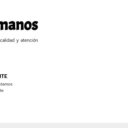
 manos
calidad y atención
NTE
stamos
te