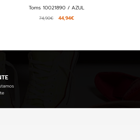
Toms 10021890 / AZUL
44,94€
74,90€
NTE
stamos
te