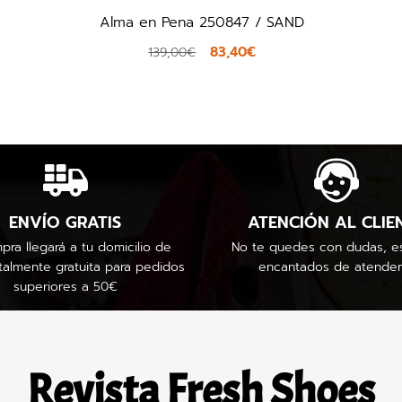
Alma en Pena 250847 / SAND
83,40€
139,00€
ENVÍO GRATIS
ATENCIÓN AL CLIE
pra llegará a tu domicilio de
No te quedes con dudas, e
talmente gratuita para pedidos
encantados de atender
superiores a 50€
Revista Fresh Shoes