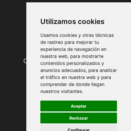
FORMAS DE PAGO
Utilizamos cookies
Usamos cookies y otras técnicas
de rastreo para mejorar tu
experiencia de navegación en
nuestra web, para mostrarte
Condiciones de contratación
contenidos personalizados y
anuncios adecuados, para analizar
Envío y entrega
el tráfico en nuestra web y para
comprender de donde llegan
Devoluciones
nuestros visitantes.
Formas de pago
Aceptar
Rechazar
Política de Privacidad
Configurar