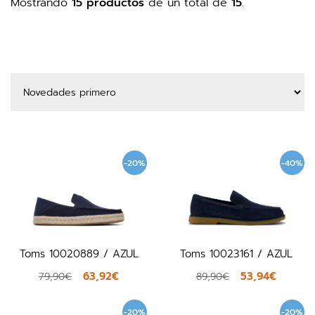
Mostrando
15 productos
de un total de
15
.
-20%
-40%
Toms 10020889 / AZUL
Toms 10023161 / AZUL
63,92€
53,94€
79,90€
89,90€
-20%
-20%