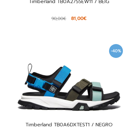
Timberland TB0A2755EW11 / BEIG
81,00€
90,00€
-40%
Timberland TB0A6DXTEST1 / NEGRO