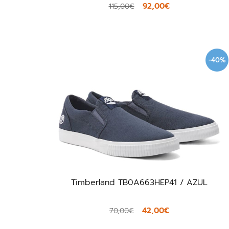
92,00€
115,00€
-40%
Timberland TB0A663HEP41 / AZUL
42,00€
70,00€