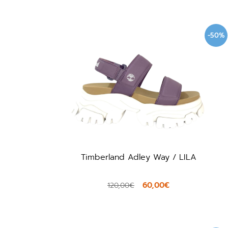
-50%
Timberland Adley Way / LILA
60,00€
120,00€