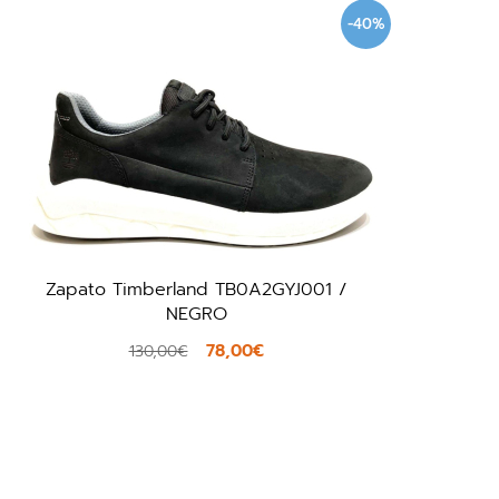
-40%
Zapato Timberland TB0A2GYJ001 /
NEGRO
78,00€
130,00€