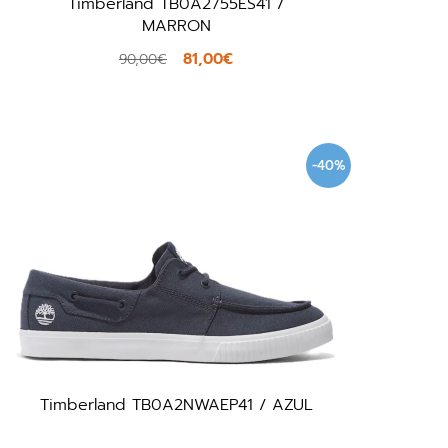
Timberland TB0A2755ES41 /
MARRON
81,00€
90,00€
-40%
Timberland TB0A2NWAEP41 / AZUL