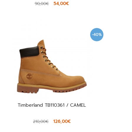
54,00€
90,00€
-40%
Timberland TB110361 / CAMEL
126,00€
210,00€