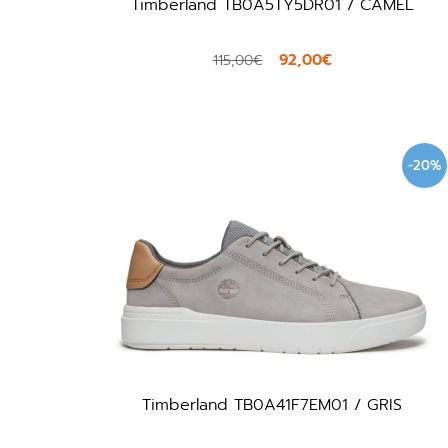
Timberland TB0A5TY5DR01 / CAMEL
92,00€
115,00€
-20%
Timberland TB0A41F7EM01 / GRIS