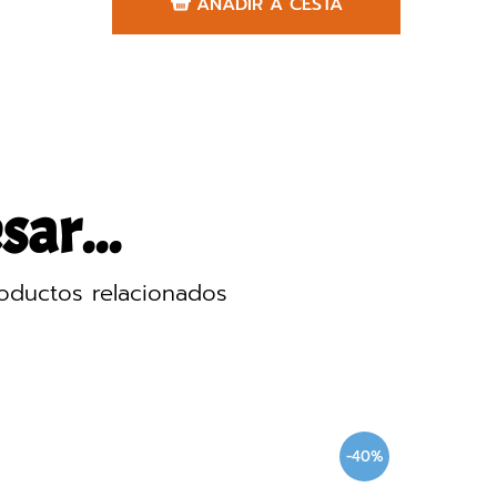
AÑADIR A CESTA
sar...
oductos relacionados
-40%