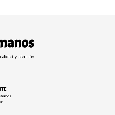
 manos
calidad y atención
NTE
stamos
te