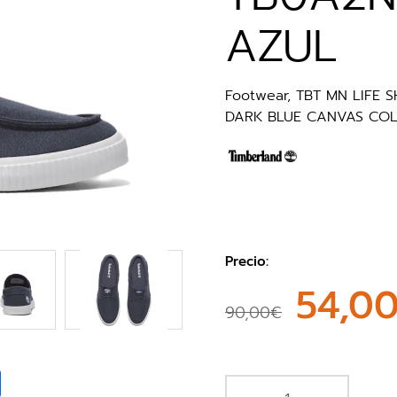
AZUL
Footwear, TBT MN LIFE
DARK BLUE CANVAS COLO
Precio:
54,0
90,00€
book
Share