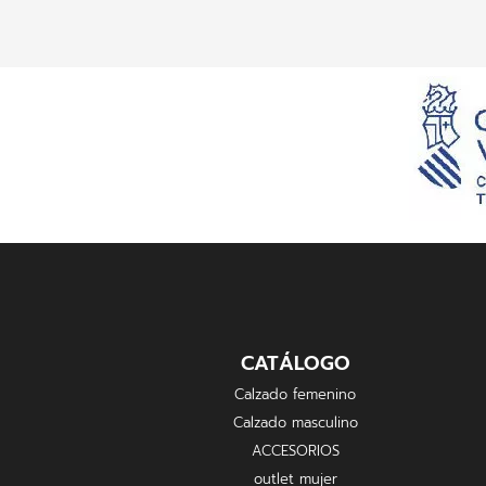
CATÁLOGO
Calzado femenino
Calzado masculino
ACCESORIOS
outlet mujer